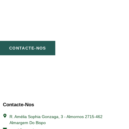
Na MRA, Móveis Rosa & Alegria Lda., criamos móveis
exclusivos que se adaptam ao seu estilo e necessidade. Cada
projeto é único, valorizando o seu espaço com funcionalidade
e elegância. Transforme a sua casa com a qualidade que você
merece.
CONTACTE-NOS
Contacte-Nos
R. Amélia Sophia Gonzaga, 3 - Almornos 2715-462
Almargem Do Bispo